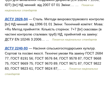
IDT) [br] НД чинний: від 2007 07 01 Зміни:… …
Покажчик
національних стандартів
ДСТУ 2828-94
— Сталь. Методи вихровострумового контролю
[br] НД чинний: від 1996 01 01 Зміни: Технічний комітет: Мова:
+Ru Метод прийняття: Кількість сторінок: 7+7 [br] скасован (в
частині контролю сталевих труб) НД, прийнятий на заміну:
ДСТУ EN 10246 3:2006… …
Покажчик національних стандартів
ДСТУ 2240-93
— Насіння сільськогосподарських культур.
Сортові та посівні якості. Технічні умови На заміну ГОСТ 2684
77; ГОСТ 8191 56; ГОСТ 9576 84; ГОСТ 9578 87; ГОСТ 9668
75; ГОСТ 9669 75; ГОСТ 9670 89; ГОСТ 9671 87; ГОСТ 9822
83; ГОСТ 9823 61; ГОСТ 9824 87;… …
Покажчик національних
стандартів