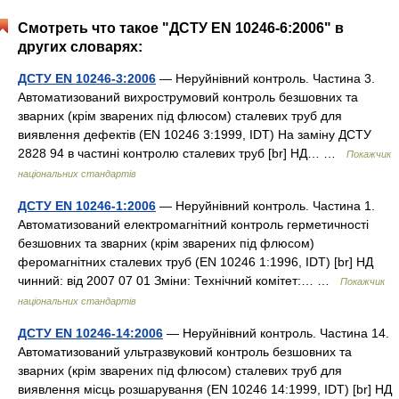
Смотреть что такое "ДСТУ EN 10246-6:2006" в
других словарях:
ДСТУ EN 10246-3:2006
— Неруйнівний контроль. Частина 3.
Автоматизований вихрострумовий контроль безшовних та
зварних (крім зварених під флюсом) сталевих труб для
виявлення дефектів (EN 10246 3:1999, IDT) На заміну ДСТУ
2828 94 в частині контролю сталевих труб [br] НД… …
Покажчик
національних стандартів
ДСТУ EN 10246-1:2006
— Неруйнівний контроль. Частина 1.
Автоматизований електромагнітний контроль герметичності
безшовних та зварних (крім зварених під флюсом)
феромагнітних сталевих труб (EN 10246 1:1996, IDT) [br] НД
чинний: від 2007 07 01 Зміни: Технічний комітет:… …
Покажчик
національних стандартів
ДСТУ EN 10246-14:2006
— Неруйнівний контроль. Частина 14.
Автоматизований ультразвуковий контроль безшовних та
зварних (крім зварених під флюсом) сталевих труб для
виявлення місць розшарування (EN 10246 14:1999, IDT) [br] НД