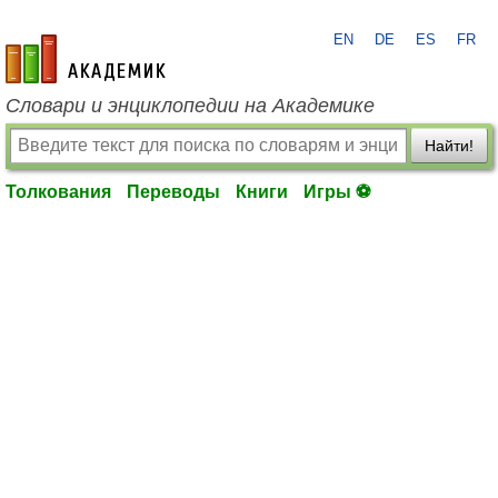
EN
DE
ES
FR
academic.ru
Словари и энциклопедии на Академике
Найти!
Толкования
Переводы
Книги
Игры ⚽