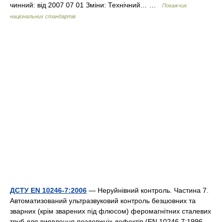
чинний: від 2007 07 01 Зміни: Технічний… …
Покажчик
національних стандартів
ДСТУ EN 10246-7:2006
— Неруйнівний контроль. Частина 7.
Автоматизований ультразвуковий контроль безшовних та
зварних (крім зварених під флюсом) феромагнітних сталевих
труб для виявлення поздовжніх дефектів (EN 10246 7:1996,